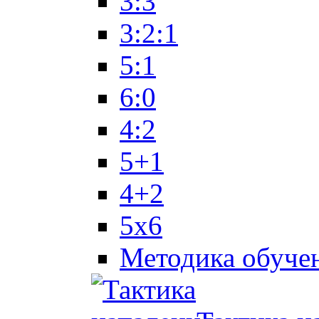
3:3
3:2:1
5:1
6:0
4:2
5+1
4+2
5x6
Методика обуче