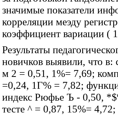
значимые показатели инф
корреляции меэду регистр
коэффициент вариации ( 
Результаты педагогическо
новичков выявили, что в:
м 2 = 0,51, 1%= 7,69; ком
=0,24, 1Г% = 7,82; функц
индекс Рюфье Ъ - 0,50, *
тесте ^ = 0,87, 15%= 4,72