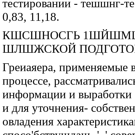
тестировании - тешшнг-тес
0,83, 11,18.
КШСШНОСГЬ 1ШЙШМШ
ШЛШЖСКОЙ ПОДГОТОВКЕ
Греиаяера, применяемые 
процессе, рассматривались
информации и выработки ;
и для уточнения- собстве
овладения характеристик
спосо'бствушдаш -' .' со