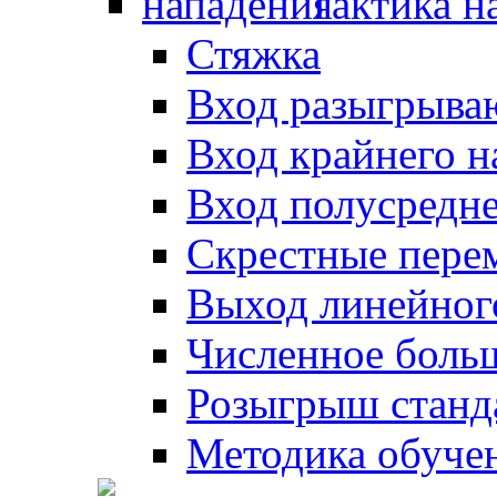
Тактика н
Стяжка
Вход разыгрыва
Вход крайнего 
Вход полусредн
Скрестные пере
Выход линейног
Численное боль
Розыгрыш станд
Методика обуче