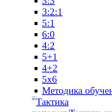
3:3
3:2:1
5:1
6:0
4:2
5+1
4+2
5x6
Методика обуче