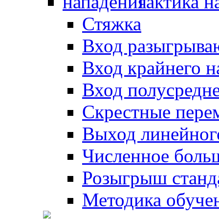
Тактика н
Стяжка
Вход разыгрыва
Вход крайнего 
Вход полусредн
Скрестные пере
Выход линейног
Численное боль
Розыгрыш станд
Методика обуче