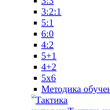
3:3
3:2:1
5:1
6:0
4:2
5+1
4+2
5x6
Методика обуче