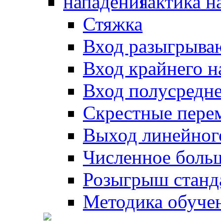
Тактика н
Стяжка
Вход разыгрыва
Вход крайнего 
Вход полусредн
Скрестные пере
Выход линейног
Численное боль
Розыгрыш станд
Методика обуче