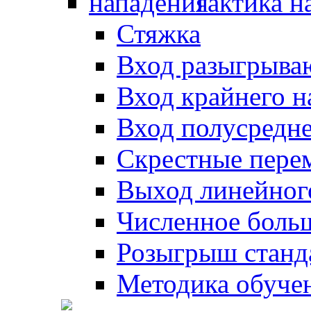
Тактика н
Стяжка
Вход разыгрыва
Вход крайнего 
Вход полусредн
Скрестные пере
Выход линейног
Численное боль
Розыгрыш станд
Методика обуче