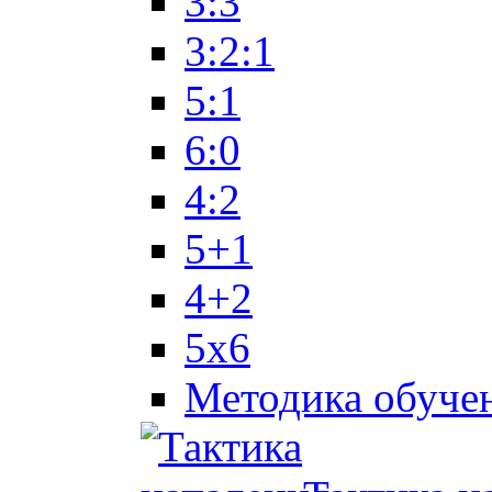
3:3
3:2:1
5:1
6:0
4:2
5+1
4+2
5x6
Методика обуче