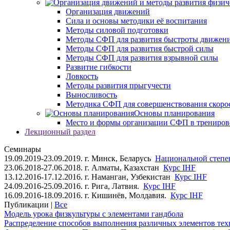
Организация движений
Сила и основы методики её воспитания
Методы силовой подготовки
Методы СФП для развития быстроты движен
Методы СФП для развития быстрой силы
Методы СФП для развития взрывной силы
Развитие гибкости
Ловкость
Методы развития прыгучести
Выносливость
Методика СФП для совершенствования скоро
Основы планирования
Место и формы организации СФП в трениров
Лекционный раздел
Семинары
19.09.2019-23.09.2019. г. Минск, Беларусь
Национальной степен
23.06.2018-27.06.2018. г. Алматы, Казахстан
Курс IHF
13.12.2016-17.12.2016. г. Наманган, Узбекистан
Курс IHF
24.09.2016-25.09.2016. г. Рига, Латвия.
Курс IHF
16.09.2016-18.09.2016. г. Кишинёв, Молдавия.
Курс IHF
Публикации |
Все
Модель урока физкультуры с элементами гандбола
Распределение способов выполнения различных элементов техн