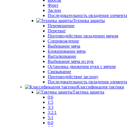
Бросок
Финт
Заслон
Последовательность овладения элемент
Техника защиты
Перемещение
Перехват
Противодействие овладению мячом
Сопровождение
Выбивание мяча
Блокирование мяча
Выталкивание
Выбивание мяча из рук
Остановка движения руки с мячом
Связывание
Противодействие заслону
Последовательность овладения элемент
Классификация тактики
Тактика защиты
0:6
1:5
3:3
3:2:1
5:1
6:0