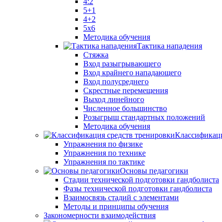
4:2
5+1
4+2
5x6
Методика обучения
Тактика нападения
Стяжка
Вход разыгрывающего
Вход крайнего нападающего
Вход полусреднего
Скрестные перемещения
Выход линейного
Численное большинство
Розыгрыш стандартных положений
Методика обучения
Классификаци
Упражнения по физике
Упражнения по технике
Упражнения по тактике
Основы педагогики
Стадии технической подготовки гандболиста
Фазы технической подготовки гандболиста
Взаимосвязь стадий с элементами
Методы и принципы обучения
Закономерности взаимодействия