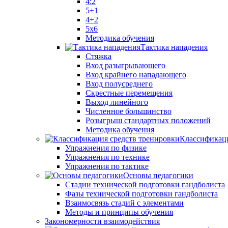
4:2
5+1
4+2
5x6
Методика обучения
Тактика нападения
Стяжка
Вход разыгрывающего
Вход крайнего нападающего
Вход полусреднего
Скрестные перемещения
Выход линейного
Численное большинство
Розыгрыш стандартных положений
Методика обучения
Классификаци
Упражнения по физике
Упражнения по технике
Упражнения по тактике
Основы педагогики
Стадии технической подготовки гандболиста
Фазы технической подготовки гандболиста
Взаимосвязь стадий с элементами
Методы и принципы обучения
Закономерности взаимодействия