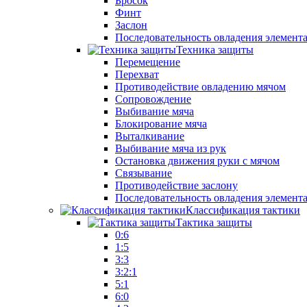
Бросок
Финт
Заслон
Последовательность овладения элемент
Техника защиты
Перемещение
Перехват
Противодействие овладению мячом
Сопровождение
Выбивание мяча
Блокирование мяча
Выталкивание
Выбивание мяча из рук
Остановка движения руки с мячом
Связывание
Противодействие заслону
Последовательность овладения элемент
Классификация тактики
Тактика защиты
0:6
1:5
3:3
3:2:1
5:1
6:0