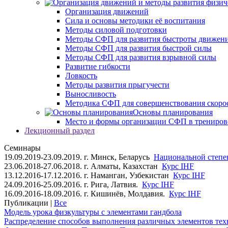
Организация движений
Сила и основы методики её воспитания
Методы силовой подготовки
Методы СФП для развития быстроты движен
Методы СФП для развития быстрой силы
Методы СФП для развития взрывной силы
Развитие гибкости
Ловкость
Методы развития прыгучести
Выносливость
Методика СФП для совершенствования скоро
Основы планирования
Место и формы организации СФП в трениров
Лекционный раздел
Семинары
19.09.2019-23.09.2019. г. Минск, Беларусь
Национальной степен
23.06.2018-27.06.2018. г. Алматы, Казахстан
Курс IHF
13.12.2016-17.12.2016. г. Наманган, Узбекистан
Курс IHF
24.09.2016-25.09.2016. г. Рига, Латвия.
Курс IHF
16.09.2016-18.09.2016. г. Кишинёв, Молдавия.
Курс IHF
Публикации |
Все
Модель урока физкультуры с элементами гандбола
Распределение способов выполнения различных элементов техн