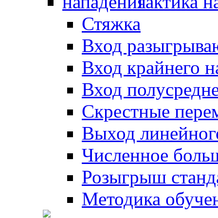
Тактика н
Стяжка
Вход разыгрыва
Вход крайнего 
Вход полусредн
Скрестные пере
Выход линейног
Численное боль
Розыгрыш станд
Методика обуче