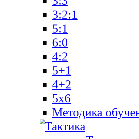
3:3
3:2:1
5:1
6:0
4:2
5+1
4+2
5x6
Методика обуче