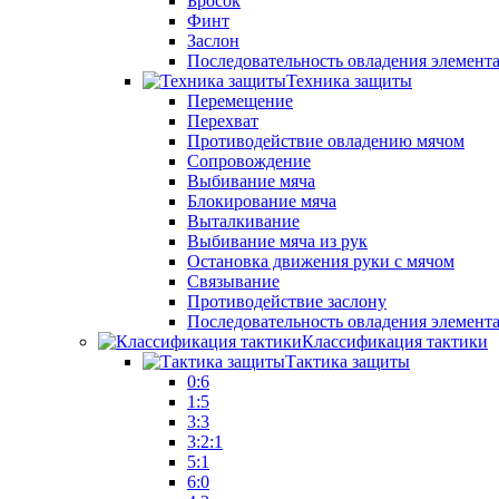
Бросок
Финт
Заслон
Последовательность овладения элемент
Техника защиты
Перемещение
Перехват
Противодействие овладению мячом
Сопровождение
Выбивание мяча
Блокирование мяча
Выталкивание
Выбивание мяча из рук
Остановка движения руки с мячом
Связывание
Противодействие заслону
Последовательность овладения элемент
Классификация тактики
Тактика защиты
0:6
1:5
3:3
3:2:1
5:1
6:0