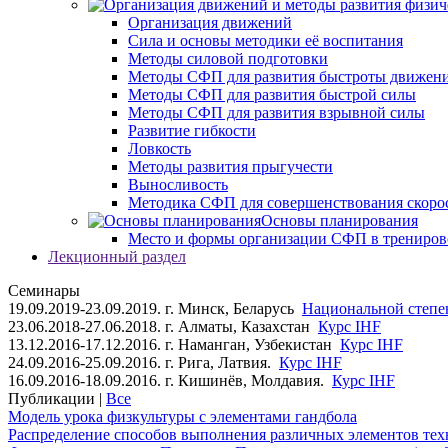
Организация движений
Сила и основы методики её воспитания
Методы силовой подготовки
Методы СФП для развития быстроты движен
Методы СФП для развития быстрой силы
Методы СФП для развития взрывной силы
Развитие гибкости
Ловкость
Методы развития прыгучести
Выносливость
Методика СФП для совершенствования скоро
Основы планирования
Место и формы организации СФП в трениров
Лекционный раздел
Семинары
19.09.2019-23.09.2019. г. Минск, Беларусь
Национальной степен
23.06.2018-27.06.2018. г. Алматы, Казахстан
Курс IHF
13.12.2016-17.12.2016. г. Наманган, Узбекистан
Курс IHF
24.09.2016-25.09.2016. г. Рига, Латвия.
Курс IHF
16.09.2016-18.09.2016. г. Кишинёв, Молдавия.
Курс IHF
Публикации |
Все
Модель урока физкультуры с элементами гандбола
Распределение способов выполнения различных элементов техн