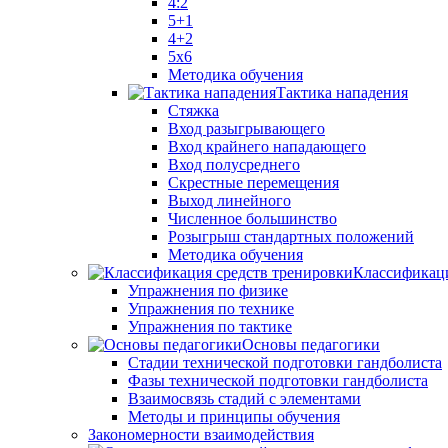
4:2
5+1
4+2
5x6
Методика обучения
Тактика нападения
Стяжка
Вход разыгрывающего
Вход крайнего нападающего
Вход полусреднего
Скрестные перемещения
Выход линейного
Численное большинство
Розыгрыш стандартных положений
Методика обучения
Классификаци
Упражнения по физике
Упражнения по технике
Упражнения по тактике
Основы педагогики
Стадии технической подготовки гандболиста
Фазы технической подготовки гандболиста
Взаимосвязь стадий с элементами
Методы и принципы обучения
Закономерности взаимодействия