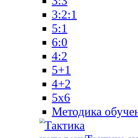
3:3
3:2:1
5:1
6:0
4:2
5+1
4+2
5x6
Методика обуче