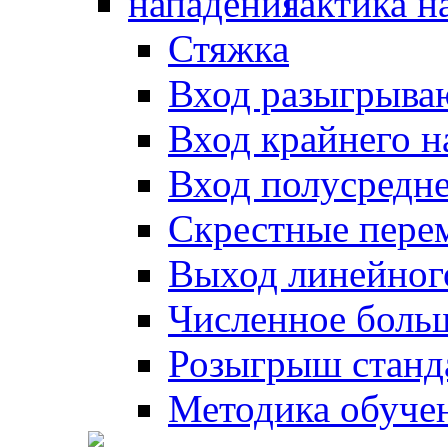
Тактика н
Стяжка
Вход разыгрыва
Вход крайнего 
Вход полусредн
Скрестные пере
Выход линейног
Численное боль
Розыгрыш станд
Методика обуче