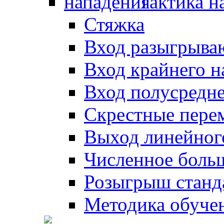
Тактика н
Стяжка
Вход разыгрыва
Вход крайнего 
Вход полусредн
Скрестные пере
Выход линейног
Численное боль
Розыгрыш станд
Методика обуче