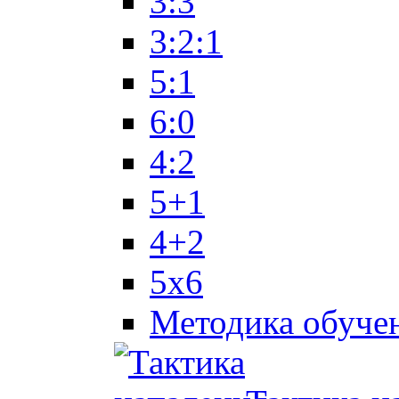
3:3
3:2:1
5:1
6:0
4:2
5+1
4+2
5x6
Методика обуче