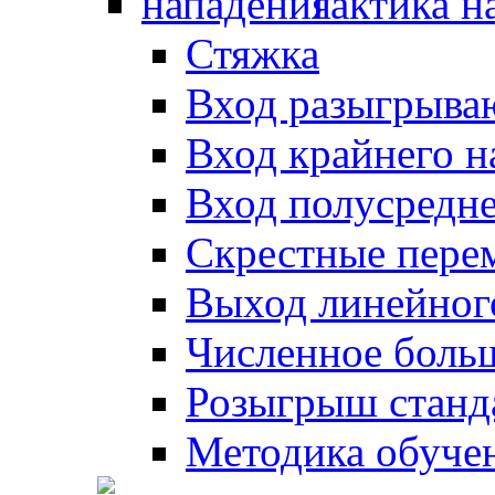
Тактика н
Стяжка
Вход разыгрыва
Вход крайнего 
Вход полусредн
Скрестные пере
Выход линейног
Численное боль
Розыгрыш станд
Методика обуче