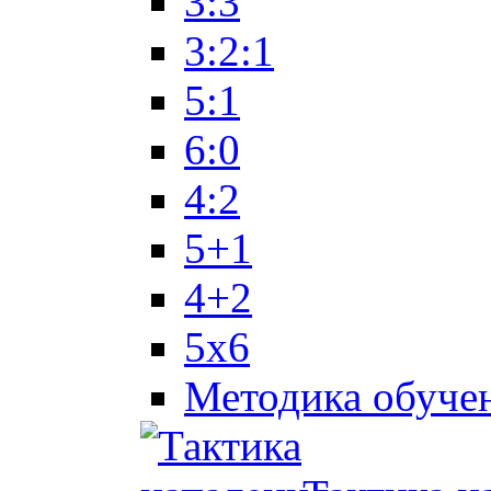
3:3
3:2:1
5:1
6:0
4:2
5+1
4+2
5x6
Методика обуче