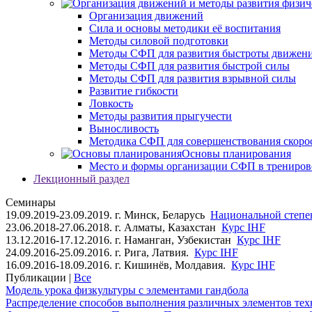
Организация движений
Сила и основы методики её воспитания
Методы силовой подготовки
Методы СФП для развития быстроты движен
Методы СФП для развития быстрой силы
Методы СФП для развития взрывной силы
Развитие гибкости
Ловкость
Методы развития прыгучести
Выносливость
Методика СФП для совершенствования скоро
Основы планирования
Место и формы организации СФП в трениров
Лекционный раздел
Семинары
19.09.2019-23.09.2019. г. Минск, Беларусь
Национальной степен
23.06.2018-27.06.2018. г. Алматы, Казахстан
Курс IHF
13.12.2016-17.12.2016. г. Наманган, Узбекистан
Курс IHF
24.09.2016-25.09.2016. г. Рига, Латвия.
Курс IHF
16.09.2016-18.09.2016. г. Кишинёв, Молдавия.
Курс IHF
Публикации |
Все
Модель урока физкультуры с элементами гандбола
Распределение способов выполнения различных элементов техн