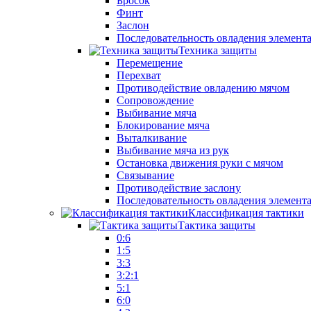
Бросок
Финт
Заслон
Последовательность овладения элемент
Техника защиты
Перемещение
Перехват
Противодействие овладению мячом
Сопровождение
Выбивание мяча
Блокирование мяча
Выталкивание
Выбивание мяча из рук
Остановка движения руки с мячом
Связывание
Противодействие заслону
Последовательность овладения элемент
Классификация тактики
Тактика защиты
0:6
1:5
3:3
3:2:1
5:1
6:0