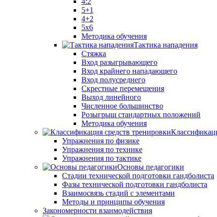
4:2
5+1
4+2
5x6
Методика обучения
Тактика нападения
Стяжка
Вход разыгрывающего
Вход крайнего нападающего
Вход полусреднего
Скрестные перемещения
Выход линейного
Численное большинство
Розыгрыш стандартных положений
Методика обучения
Классификаци
Упражнения по физике
Упражнения по технике
Упражнения по тактике
Основы педагогики
Стадии технической подготовки гандболиста
Фазы технической подготовки гандболиста
Взаимосвязь стадий с элементами
Методы и принципы обучения
Закономерности взаимодействия