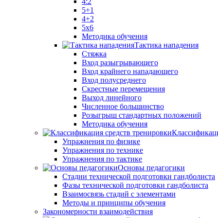
4:2
5+1
4+2
5x6
Методика обучения
Тактика нападения
Стяжка
Вход разыгрывающего
Вход крайнего нападающего
Вход полусреднего
Скрестные перемещения
Выход линейного
Численное большинство
Розыгрыш стандартных положений
Методика обучения
Классификаци
Упражнения по физике
Упражнения по технике
Упражнения по тактике
Основы педагогики
Стадии технической подготовки гандболиста
Фазы технической подготовки гандболиста
Взаимосвязь стадий с элементами
Методы и принципы обучения
Закономерности взаимодействия