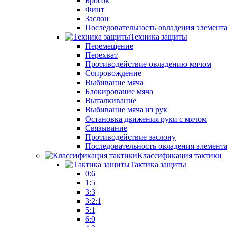
Бросок
Финт
Заслон
Последовательность овладения элемент
Техника защиты
Перемещение
Перехват
Противодействие овладению мячом
Сопровождение
Выбивание мяча
Блокирование мяча
Выталкивание
Выбивание мяча из рук
Остановка движения руки с мячом
Связывание
Противодействие заслону
Последовательность овладения элемент
Классификация тактики
Тактика защиты
0:6
1:5
3:3
3:2:1
5:1
6:0