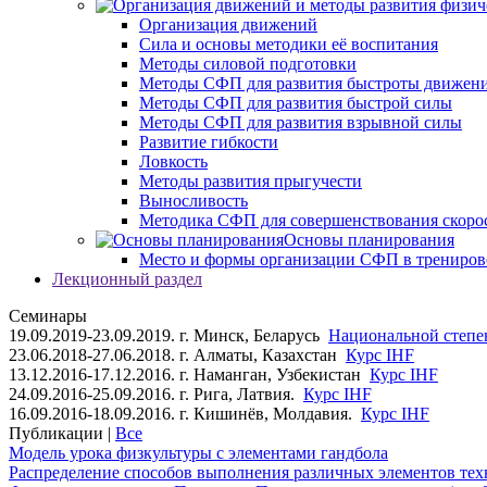
Организация движений
Сила и основы методики её воспитания
Методы силовой подготовки
Методы СФП для развития быстроты движен
Методы СФП для развития быстрой силы
Методы СФП для развития взрывной силы
Развитие гибкости
Ловкость
Методы развития прыгучести
Выносливость
Методика СФП для совершенствования скоро
Основы планирования
Место и формы организации СФП в трениров
Лекционный раздел
Семинары
19.09.2019-23.09.2019. г. Минск, Беларусь
Национальной степен
23.06.2018-27.06.2018. г. Алматы, Казахстан
Курс IHF
13.12.2016-17.12.2016. г. Наманган, Узбекистан
Курс IHF
24.09.2016-25.09.2016. г. Рига, Латвия.
Курс IHF
16.09.2016-18.09.2016. г. Кишинёв, Молдавия.
Курс IHF
Публикации |
Все
Модель урока физкультуры с элементами гандбола
Распределение способов выполнения различных элементов техн