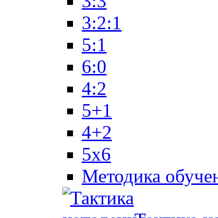
3:3
3:2:1
5:1
6:0
4:2
5+1
4+2
5x6
Методика обуче