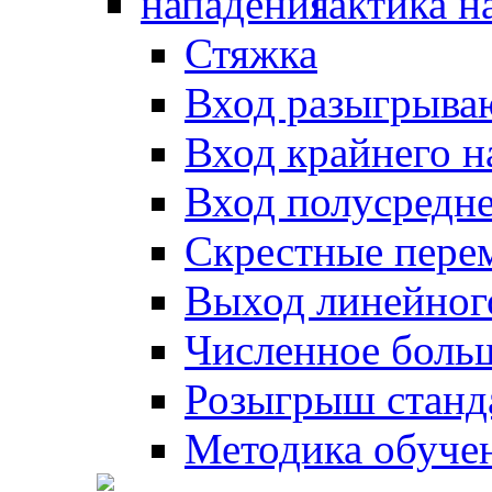
Тактика н
Стяжка
Вход разыгрыва
Вход крайнего 
Вход полусредн
Скрестные пере
Выход линейног
Численное боль
Розыгрыш станд
Методика обуче