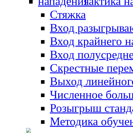
Тактика н
Стяжка
Вход разыгрыва
Вход крайнего 
Вход полусредн
Скрестные пере
Выход линейног
Численное боль
Розыгрыш станд
Методика обуче