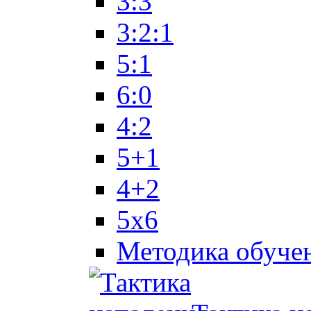
3:3
3:2:1
5:1
6:0
4:2
5+1
4+2
5x6
Методика обуче