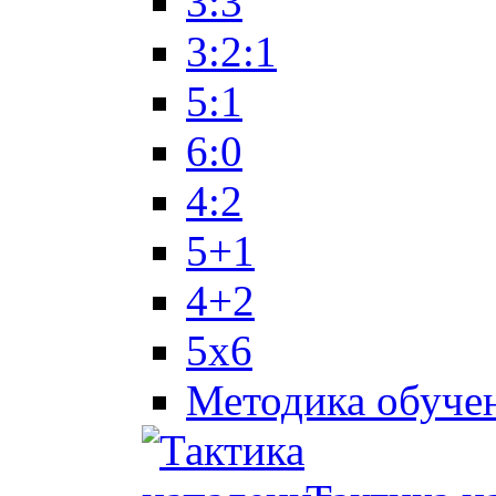
3:3
3:2:1
5:1
6:0
4:2
5+1
4+2
5x6
Методика обуче