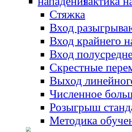
Тактика н
Стяжка
Вход разыгрыва
Вход крайнего 
Вход полусредн
Скрестные пере
Выход линейног
Численное боль
Розыгрыш станд
Методика обуче