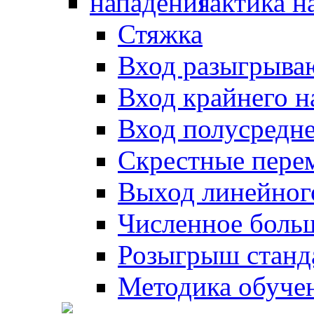
Тактика н
Стяжка
Вход разыгрыва
Вход крайнего 
Вход полусредн
Скрестные пере
Выход линейног
Численное боль
Розыгрыш станд
Методика обуче