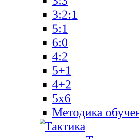
3:3
3:2:1
5:1
6:0
4:2
5+1
4+2
5x6
Методика обуче