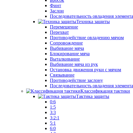
Бросок
Финт
Заслон
Последовательность овладения элемент
Техника защиты
Перемещение
Перехват
Противодействие овладению мячом
Сопровождение
Выбивание мяча
Блокирование мяча
Выталкивание
Выбивание мяча из рук
Остановка движения руки с мячом
Связывание
Противодействие заслону
Последовательность овладения элемент
Классификация тактики
Тактика защиты
0:6
1:5
3:3
3:2:1
5:1
6:0