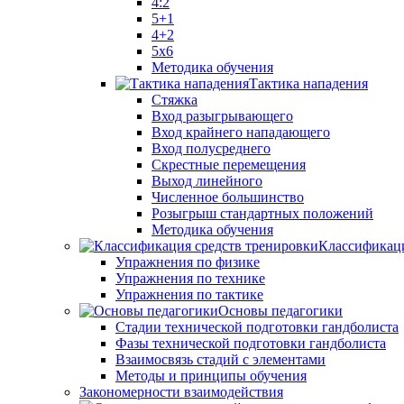
4:2
5+1
4+2
5x6
Методика обучения
Тактика нападения
Стяжка
Вход разыгрывающего
Вход крайнего нападающего
Вход полусреднего
Скрестные перемещения
Выход линейного
Численное большинство
Розыгрыш стандартных положений
Методика обучения
Классификаци
Упражнения по физике
Упражнения по технике
Упражнения по тактике
Основы педагогики
Стадии технической подготовки гандболиста
Фазы технической подготовки гандболиста
Взаимосвязь стадий с элементами
Методы и принципы обучения
Закономерности взаимодействия