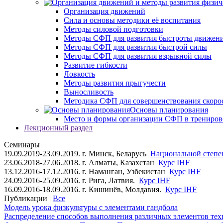
Организация движений
Сила и основы методики её воспитания
Методы силовой подготовки
Методы СФП для развития быстроты движен
Методы СФП для развития быстрой силы
Методы СФП для развития взрывной силы
Развитие гибкости
Ловкость
Методы развития прыгучести
Выносливость
Методика СФП для совершенствования скоро
Основы планирования
Место и формы организации СФП в трениров
Лекционный раздел
Семинары
19.09.2019-23.09.2019. г. Минск, Беларусь
Национальной степен
23.06.2018-27.06.2018. г. Алматы, Казахстан
Курс IHF
13.12.2016-17.12.2016. г. Наманган, Узбекистан
Курс IHF
24.09.2016-25.09.2016. г. Рига, Латвия.
Курс IHF
16.09.2016-18.09.2016. г. Кишинёв, Молдавия.
Курс IHF
Публикации |
Все
Модель урока физкультуры с элементами гандбола
Распределение способов выполнения различных элементов техн