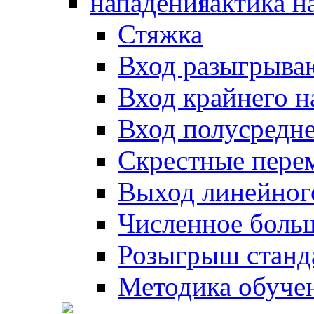
Тактика н
Стяжка
Вход разыгрыва
Вход крайнего 
Вход полусредн
Скрестные пере
Выход линейног
Численное боль
Розыгрыш станд
Методика обуче