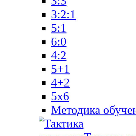
3:3
3:2:1
5:1
6:0
4:2
5+1
4+2
5x6
Методика обуче