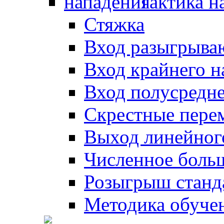
Тактика н
Стяжка
Вход разыгрыва
Вход крайнего 
Вход полусредн
Скрестные пере
Выход линейног
Численное боль
Розыгрыш станд
Методика обуче