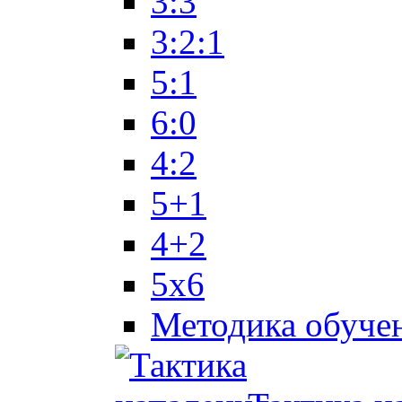
3:3
3:2:1
5:1
6:0
4:2
5+1
4+2
5x6
Методика обуче