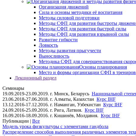
Организация движений
Сила и основы методики её воспитания
Методы силовой подготовки
Методы СФП для развития быстроты движен
Методы СФП для развития быстрой силы
Методы СФП для развития взрывной силы
Развитие гибкости
Ловкость
Методы развития прыгучести
Выносливость
Методика СФП для совершенствования скоро
Основы планирования
Место и формы организации СФП в трениров
Лекционный раздел
Семинары
19.09.2019-23.09.2019. г. Минск, Беларусь
Национальной степен
23.06.2018-27.06.2018. г. Алматы, Казахстан
Курс IHF
13.12.2016-17.12.2016. г. Наманган, Узбекистан
Курс IHF
24.09.2016-25.09.2016. г. Рига, Латвия.
Курс IHF
16.09.2016-18.09.2016. г. Кишинёв, Молдавия.
Курс IHF
Публикации |
Все
Модель урока физкультуры с элементами гандбола
Распределение способов выполнения различных элементов техн