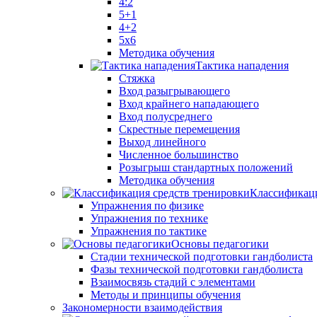
4:2
5+1
4+2
5x6
Методика обучения
Тактика нападения
Стяжка
Вход разыгрывающего
Вход крайнего нападающего
Вход полусреднего
Скрестные перемещения
Выход линейного
Численное большинство
Розыгрыш стандартных положений
Методика обучения
Классификаци
Упражнения по физике
Упражнения по технике
Упражнения по тактике
Основы педагогики
Стадии технической подготовки гандболиста
Фазы технической подготовки гандболиста
Взаимосвязь стадий с элементами
Методы и принципы обучения
Закономерности взаимодействия