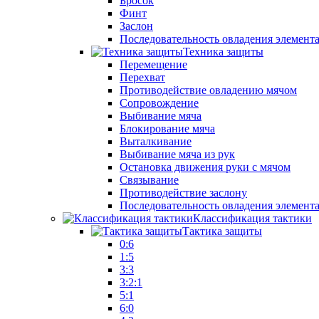
Бросок
Финт
Заслон
Последовательность овладения элемент
Техника защиты
Перемещение
Перехват
Противодействие овладению мячом
Сопровождение
Выбивание мяча
Блокирование мяча
Выталкивание
Выбивание мяча из рук
Остановка движения руки с мячом
Связывание
Противодействие заслону
Последовательность овладения элемент
Классификация тактики
Тактика защиты
0:6
1:5
3:3
3:2:1
5:1
6:0