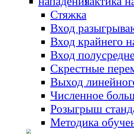
Тактика н
Стяжка
Вход разыгрыва
Вход крайнего 
Вход полусредн
Скрестные пере
Выход линейног
Численное боль
Розыгрыш станд
Методика обуче