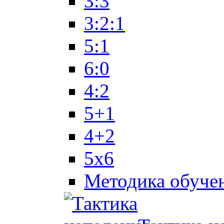
3:3
3:2:1
5:1
6:0
4:2
5+1
4+2
5x6
Методика обуче