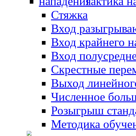
Тактика н
Стяжка
Вход разыгрыва
Вход крайнего 
Вход полусредн
Скрестные пере
Выход линейног
Численное боль
Розыгрыш станд
Методика обуче