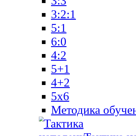
3:3
3:2:1
5:1
6:0
4:2
5+1
4+2
5x6
Методика обуче