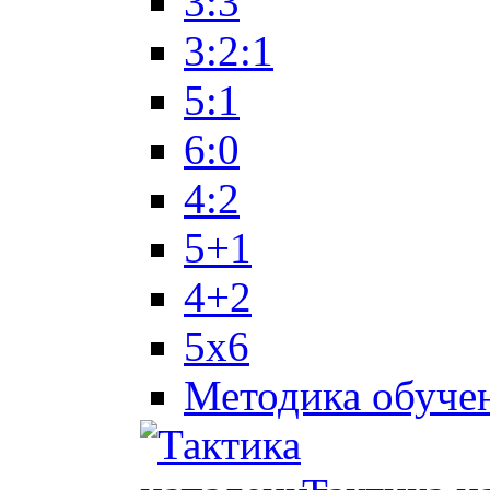
3:3
3:2:1
5:1
6:0
4:2
5+1
4+2
5x6
Методика обуче