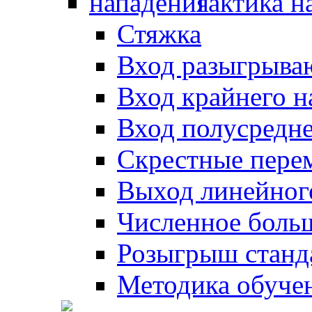
Тактика н
Стяжка
Вход разыгрыва
Вход крайнего 
Вход полусредн
Скрестные пере
Выход линейног
Численное боль
Розыгрыш станд
Методика обуче