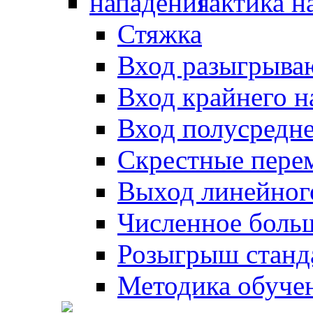
Тактика н
Стяжка
Вход разыгрыва
Вход крайнего 
Вход полусредн
Скрестные пере
Выход линейног
Численное боль
Розыгрыш станд
Методика обуче