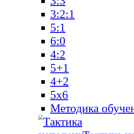
3:3
3:2:1
5:1
6:0
4:2
5+1
4+2
5x6
Методика обуче