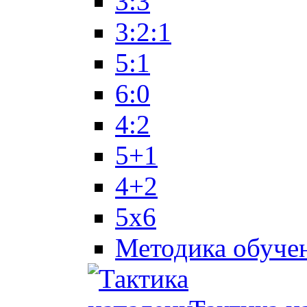
3:3
3:2:1
5:1
6:0
4:2
5+1
4+2
5x6
Методика обуче