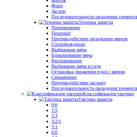
Бросок
Финт
Заслон
Последовательность овладения элемент
Техника защиты
Перемещение
Перехват
Противодействие овладению мячом
Сопровождение
Выбивание мяча
Блокирование мяча
Выталкивание
Выбивание мяча из рук
Остановка движения руки с мячом
Связывание
Противодействие заслону
Последовательность овладения элемент
Классификация тактики
Тактика защиты
0:6
1:5
3:3
3:2:1
5:1
6:0