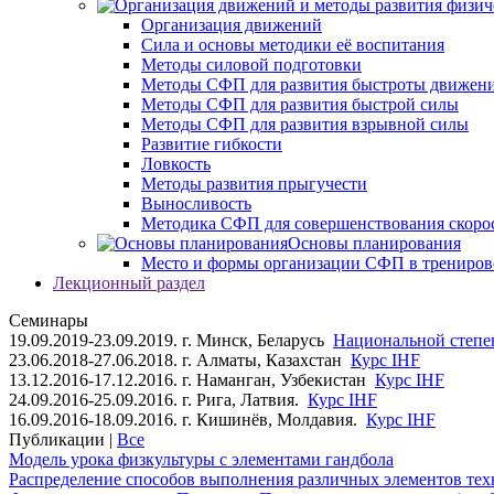
Организация движений
Сила и основы методики её воспитания
Методы силовой подготовки
Методы СФП для развития быстроты движен
Методы СФП для развития быстрой силы
Методы СФП для развития взрывной силы
Развитие гибкости
Ловкость
Методы развития прыгучести
Выносливость
Методика СФП для совершенствования скоро
Основы планирования
Место и формы организации СФП в трениров
Лекционный раздел
Семинары
19.09.2019-23.09.2019. г. Минск, Беларусь
Национальной степен
23.06.2018-27.06.2018. г. Алматы, Казахстан
Курс IHF
13.12.2016-17.12.2016. г. Наманган, Узбекистан
Курс IHF
24.09.2016-25.09.2016. г. Рига, Латвия.
Курс IHF
16.09.2016-18.09.2016. г. Кишинёв, Молдавия.
Курс IHF
Публикации |
Все
Модель урока физкультуры с элементами гандбола
Распределение способов выполнения различных элементов техн