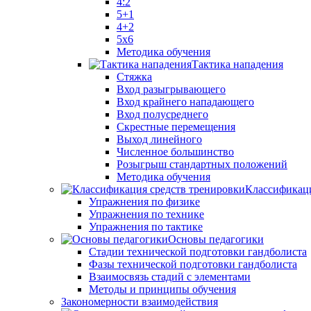
4:2
5+1
4+2
5x6
Методика обучения
Тактика нападения
Стяжка
Вход разыгрывающего
Вход крайнего нападающего
Вход полусреднего
Скрестные перемещения
Выход линейного
Численное большинство
Розыгрыш стандартных положений
Методика обучения
Классификаци
Упражнения по физике
Упражнения по технике
Упражнения по тактике
Основы педагогики
Стадии технической подготовки гандболиста
Фазы технической подготовки гандболиста
Взаимосвязь стадий с элементами
Методы и принципы обучения
Закономерности взаимодействия