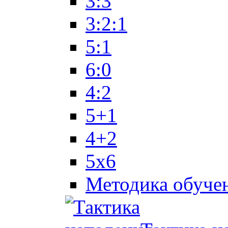
3:3
3:2:1
5:1
6:0
4:2
5+1
4+2
5x6
Методика обуче