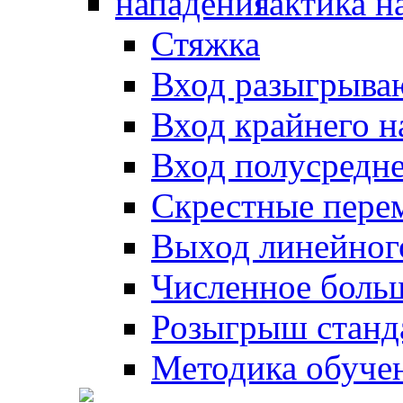
Тактика н
Стяжка
Вход разыгрыва
Вход крайнего 
Вход полусредн
Скрестные пере
Выход линейног
Численное боль
Розыгрыш станд
Методика обуче