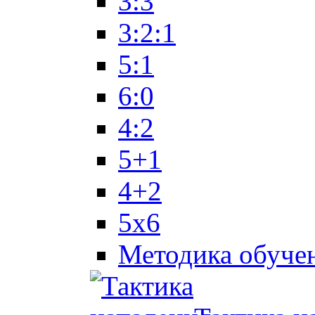
3:3
3:2:1
5:1
6:0
4:2
5+1
4+2
5x6
Методика обуче