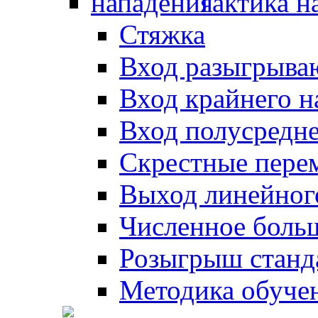
Тактика н
Стяжка
Вход разыгрыва
Вход крайнего 
Вход полусредн
Скрестные пере
Выход линейног
Численное боль
Розыгрыш станд
Методика обуче